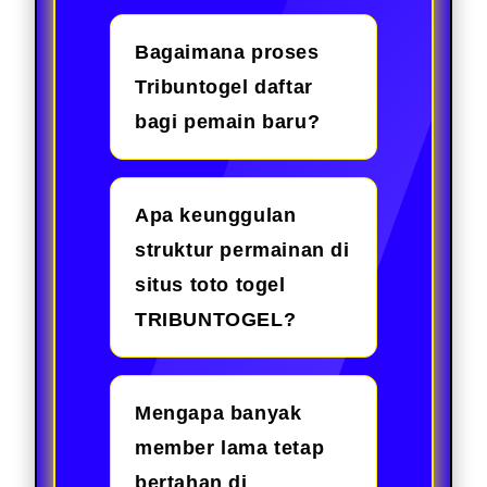
Bagaimana proses
Tribuntogel daftar
bagi pemain baru?
Apa keunggulan
struktur permainan di
situs toto togel
TRIBUNTOGEL?
Mengapa banyak
member lama tetap
bertahan di