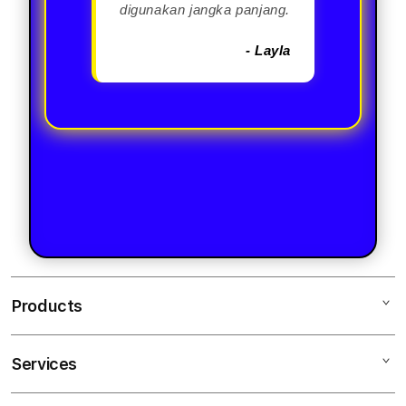
digunakan jangka panjang.
- Layla
Products
Services
TRIBUNTOGEL
BANDAR TOGEL