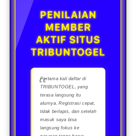
PENILAIAN
MEMBER
AKTIF SITUS
TRIBUNTOGEL
Pertama kali daftar di
TRIBUNTOGEL, yang
terasa langsung itu
alurnya. Registrasi cepat,
tidak berlapis, dan setelah
masuk saya bisa
langsung fokus ke
pasaran tanpa harus