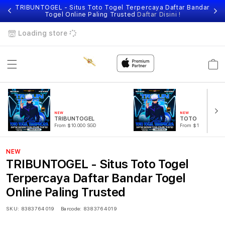
TRIBUNTOGEL - Situs Toto Togel Terpercaya Daftar Bandar
Si
Togel Online Paling Trusted
Daftar Disini !
Loading store
Cart
NEW
NEW
TRIBUNTOGEL
TOTO TOGEL
From $10.000 SGD
From $10.000 SGD
NEW
TRIBUNTOGEL - Situs Toto Togel
Terpercaya Daftar Bandar Togel
Online Paling Trusted
SKU:
8383764019
Barcode:
8383764019