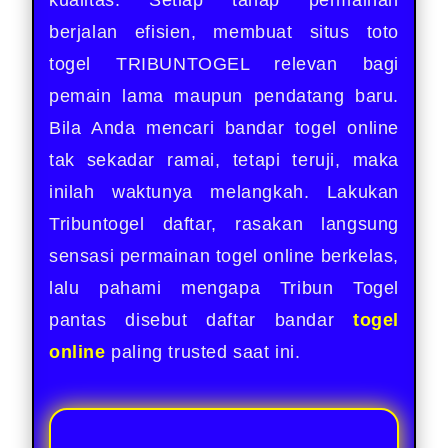
kualitas. Setiap tahap permainan
berjalan efisien, membuat situs toto
togel TRIBUNTOGEL relevan bagi
pemain lama maupun pendatang baru.
Bila Anda mencari bandar togel online
tak sekadar ramai, tetapi teruji, maka
inilah waktunya melangkah. Lakukan
Tribuntogel daftar, rasakan langsung
sensasi permainan togel online berkelas,
lalu pahami mengapa Tribun Togel
pantas disebut daftar bandar
togel
online
paling trusted saat ini.