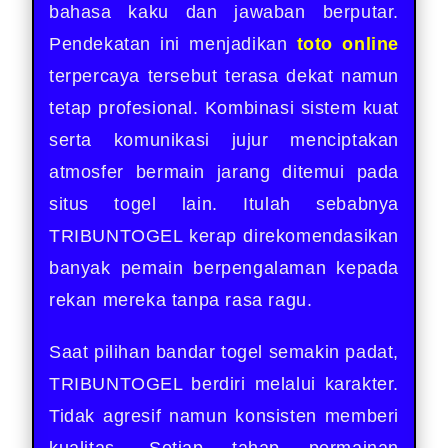
bahasa kaku dan jawaban berputar.
Pendekatan ini menjadikan
toto online
terpercaya tersebut terasa dekat namun
tetap profesional. Kombinasi sistem kuat
serta komunikasi jujur menciptakan
atmosfer bermain jarang ditemui pada
situs togel lain. Itulah sebabnya
TRIBUNTOGEL kerap direkomendasikan
banyak pemain berpengalaman kepada
rekan mereka tanpa rasa ragu.
Saat pilihan bandar togel semakin padat,
TRIBUNTOGEL berdiri melalui karakter.
Tidak agresif namun konsisten memberi