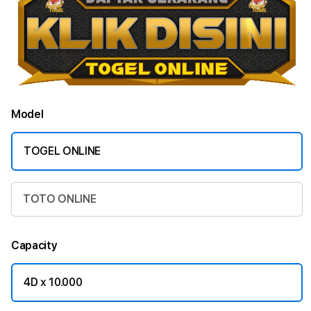
Model
TOGEL ONLINE
TOTO ONLINE
Capacity
4D x 10.000