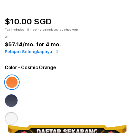
$10.00 SGD
Tax included.
Shipping
calculated at checkout.
or
$57.14
/mo. for 4 mo.
Pelajari Selengkapnya
Color
- Cosmic Orange